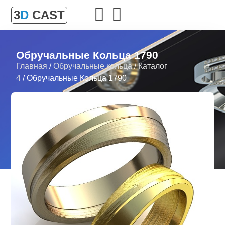
3
D
CAST
Обручальные Кольца 1790
Главная
/
Обручальные кольца
/
Каталог
4
/ Обручальные Кольца 1790