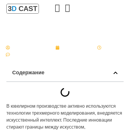
3
D
CAST
Будущее 3D-ювелирки: искусственный интеллект
и автоматизация дизайна
Главная
»
Будущее 3D-ювелирки: искусственный интеллект и
автоматизация дизайна
Александр Булгаков
23 октября, 2025
16:52
Нет комментариев
Содержание
В ювелирном производстве активно используются
технологии трехмерного моделирования, внедряется
искусственный интеллект. Последние инновации
стирают границы между искусством,