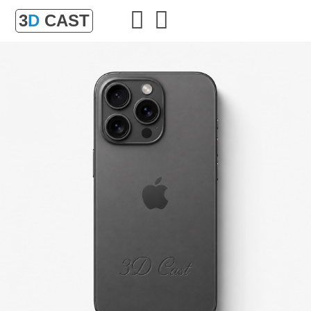
3
D
CAST