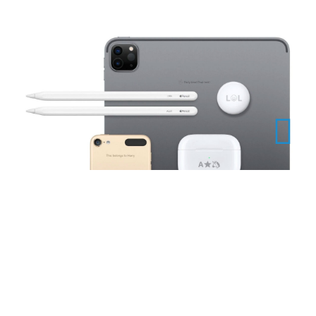
Как наносится лазерная гравировка на Apple
Есть несколько способов нанесения лазерной
гравировки на Apple. Специалисты подбирают
подходящий метод для конкретного девайса, также
учитывают сложность изображения и его особенности.