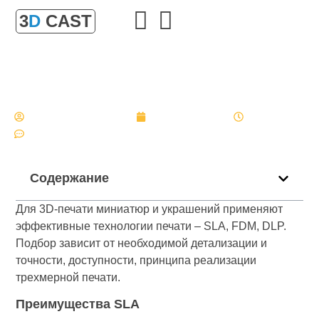
3
D
CAST
Сравнение FDM, SLA и DLP для печати миниатюр
и украшений
Главная
»
Сравнение FDM, SLA и DLP для печати миниатюр
и украшений
Александр Булгаков
5 декабря, 2025
15:06
Нет комментариев
Содержание
Для 3D-печати миниатюр и украшений применяют
эффективные технологии печати – SLA, FDM, DLP.
Подбор зависит от необходимой детализации и
точности, доступности, принципа реализации
трехмерной печати.
Преимущества SLA