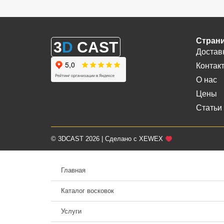
Стран
3
D
CAST
Достав
Контак
О нас
Цены
Статьи
© 3DCAST 2026 | Сделано с XEWEX
Главная
Каталог восковок
Услуги