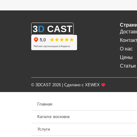
Стран
3
D
CAST
Достав
Контак
О нас
Цены
Статьи
© 3DCAST 2026 | Сделано с XEWEX
Главная
Каталог восковок
Услуги