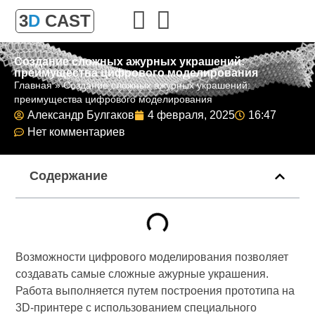
3
D
CAST
Создание сложных ажурных украшений:
преимущества цифрового моделирования
Главная
»
Создание сложных ажурных украшений:
преимущества цифрового моделирования
Александр Булгаков
4 февраля, 2025
16:47
Нет комментариев
Содержание
Возможности цифрового моделирования позволяет
создавать самые сложные ажурные украшения.
Работа выполняется путем построения прототипа на
3D-принтере с использованием специального