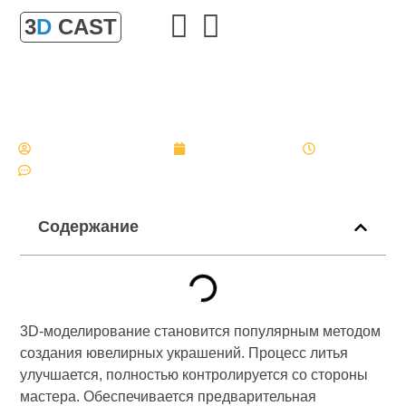
3
D
CAST
Как 3D-моделирование меняет процесс создания
ювелирных украшений
Главная
»
Как 3D-моделирование меняет процесс создания
ювелирных украшений
Александр Булгаков
4 февраля, 2025
16:54
Нет комментариев
Содержание
3D-моделирование становится популярным методом
создания ювелирных украшений. Процесс литья
улучшается, полностью контролируется со стороны
мастера. Обеспечивается предварительная