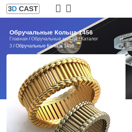
3
D
CAST
Обручальные Кольца 1456
Главная
/
Обручальные кольца
/
Каталог
3
/ Обручальные Кольца 1456