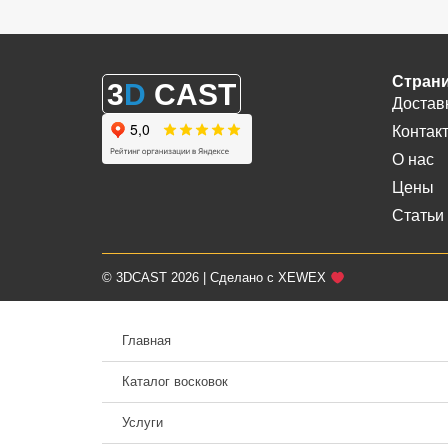
Стран
3
D
CAST
Достав
Контак
О нас
Цены
Статьи
© 3DCAST 2026 | Сделано с XEWEX
Главная
Каталог восковок
Услуги