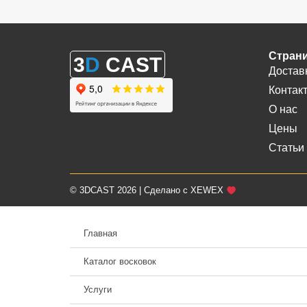
Стран
3
D
CAST
Достав
Контак
О нас
Цены
Статьи
© 3DCAST 2026 | Сделано с XEWEX
Главная
Каталог восковок
Услуги