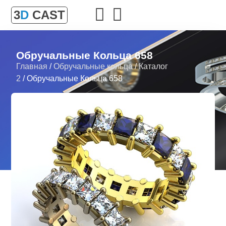
3
D
CAST
Обручальные Кольца 658
Главная
/
Обручальные кольца
/
Каталог
2
/ Обручальные Кольца 658