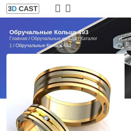
3
D
CAST
Обручальные Кольца 493
Главная
/
Обручальные кольца
/
Каталог
1
/ Обручальные Кольца 493