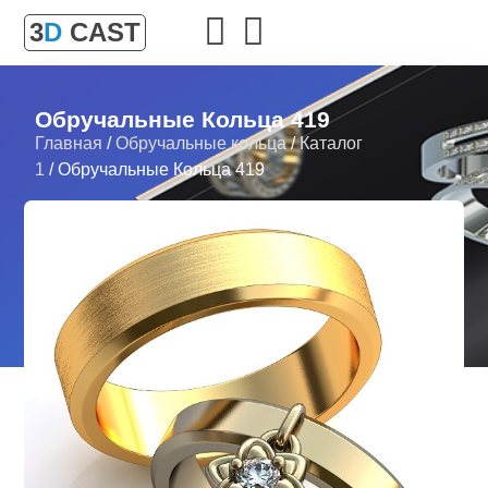
3
D
CAST
Обручальные Кольца 419
Главная
/
Обручальные кольца
/
Каталог
1
/ Обручальные Кольца 419