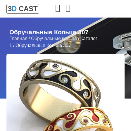
3
D
CAST
Обручальные Кольца 307
Главная
/
Обручальные кольца
/
Каталог
1
/ Обручальные Кольца 307