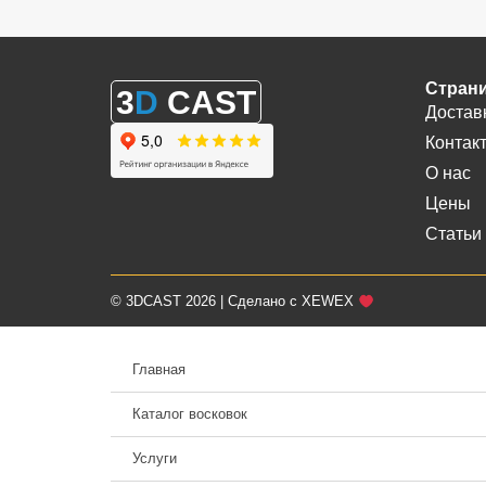
Стран
3
D
CAST
Достав
Контак
О нас
Цены
Статьи
© 3DCAST 2026 | Сделано с XEWEX
Главная
Каталог восковок
Услуги