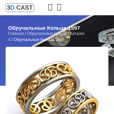
3
D
CAST
Обручальные Кольца 1897
Главная
/
Обручальные кольца
/
Каталог
4
/ Обручальные Кольца 1897