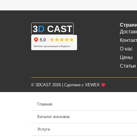
Стран
3
D
CAST
Достав
Контак
О нас
Цены
Статьи
© 3DCAST 2026 | Сделано с XEWEX
Главная
Каталог восковок
Услуги