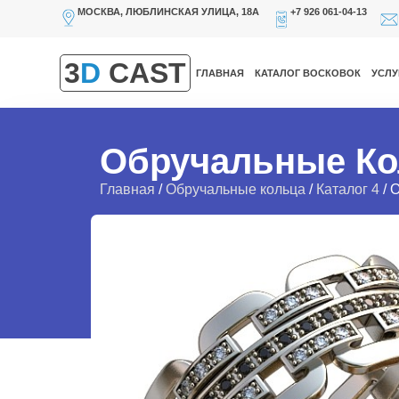
МОСКВА, ЛЮБЛИНСКАЯ УЛИЦА, 18А
+7 926 061-04-13
3
D
CAST
ГЛАВНАЯ
КАТАЛОГ ВОСКОВОК
УСЛУ
Обручальные Ко
Главная
/
Обручальные кольца
/
Каталог 4
/ 