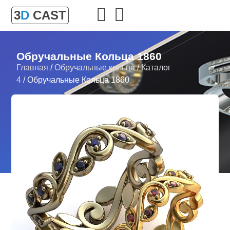
3
D
CAST
Обручальные Кольца 1860
Главная
/
Обручальные кольца
/
Каталог
4
/ Обручальные Кольца 1860