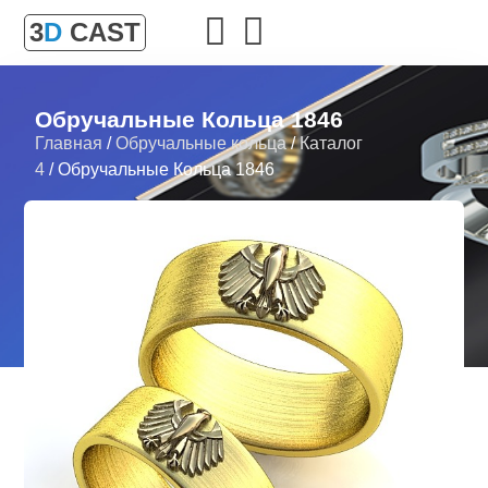
3
D
CAST
Обручальные Кольца 1846
Главная
/
Обручальные кольца
/
Каталог
4
/ Обручальные Кольца 1846