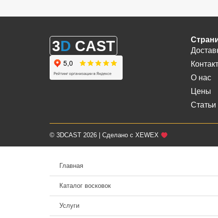
Стран
3
D
CAST
Достав
Контак
О нас
Цены
Статьи
© 3DCAST 2026 | Сделано с XEWEX
Главная
Каталог восковок
Услуги