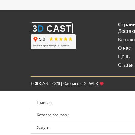
Стран
3
D
CAST
Достав
Контак
О нас
Цены
Статьи
© 3DCAST 2026 | Сделано с XEWEX
Главная
Каталог восковок
Услуги