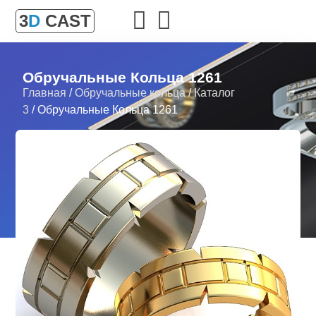
3
D
CAST
Обручальные Кольца 1261
Главная
/
Обручальные кольца
/
Каталог
3
/ Обручальные Кольца 1261