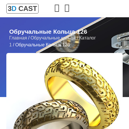
3
D
CAST
Обручальные Кольца 126
Главная
/
Обручальные кольца
/
Каталог
1
/ Обручальные Кольца 126