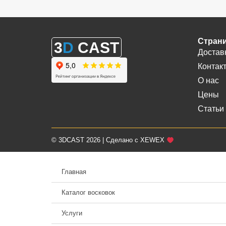
Стран
3
D
CAST
Достав
Контак
О нас
Цены
Статьи
© 3DCAST 2026 | Сделано с XEWEX
Главная
Каталог восковок
Услуги