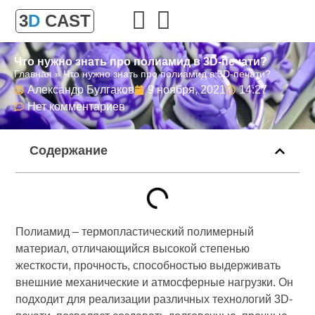
3
D
CAST
Что нужно знать про полиамид в 3D-печати?
Главная
»
Что нужно знать про полиамид в 3D-печати?
Александр Булгаков
9 ноября, 2021
14:27
Нет комментариев
Содержание
Полиамид – термопластический полимерный
материал, отличающийся высокой степенью
жесткости, прочность, способностью выдерживать
внешние механические и атмосферные нагрузки. Он
подходит для реализации различных технологий 3D-