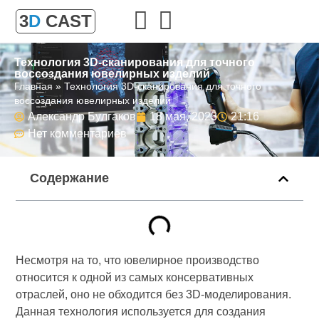
3
D
CAST
Технология 3D-сканирования для точного
воссоздания ювелирных изделий
Главная
»
Технология 3D-сканирования для точного
воссоздания ювелирных изделий
Александр Булгаков
18 мая, 2023
21:16
Нет комментариев
Содержание
Несмотря на то, что ювелирное производство
относится к одной из самых консервативных
отраслей, оно не обходится без 3D-моделирования.
Данная технология используется для создания