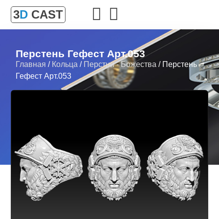
3
D
CAST
Перстень Гефест Арт.053
Главная
/
Кольца
/
Перстни - Божества
/ Перстень
Гефест Арт.053