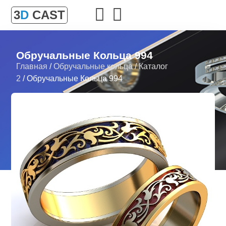
3
D
CAST
Обручальные Кольца 994
Главная
/
Обручальные кольца
/
Каталог
2
/ Обручальные Кольца 994