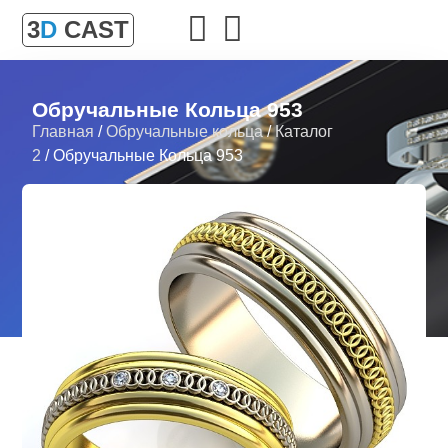
3
D
CAST
Обручальные Кольца 953
Главная
/
Обручальные кольца
/
Каталог
2
/ Обручальные Кольца 953