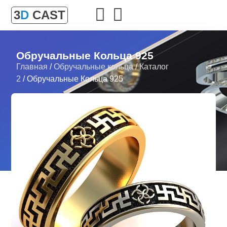
3
D
CAST
Обручальные Кольца 925
Главная
/
Обручальные кольца
/
Каталог
2
/ Обручальные Кольца 925