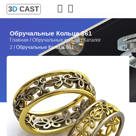
3
D
CAST
Обручальные Кольца 861
Главная
/
Обручальные кольца
/
Каталог
2
/ Обручальные Кольца 861