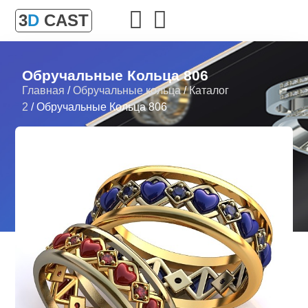
3
D
CAST
Обручальные Кольца 806
Главная
/
Обручальные кольца
/
Каталог
2
/ Обручальные Кольца 806