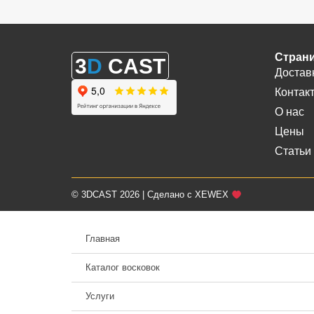
Стран
3
D
CAST
Достав
Контак
О нас
Цены
Статьи
© 3DCAST 2026 | Сделано с XEWEX
Главная
Каталог восковок
Услуги