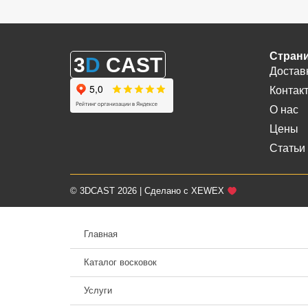
Стран
3
D
CAST
Достав
Контак
О нас
Цены
Статьи
© 3DCAST 2026 | Сделано с XEWEX
Главная
Каталог восковок
Услуги