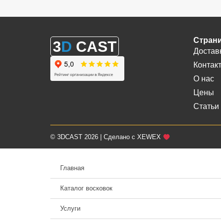
Стран
3
D
CAST
Достав
Контак
О нас
Цены
Статьи
© 3DCAST 2026 | Сделано с XEWEX
Главная
Каталог восковок
Услуги