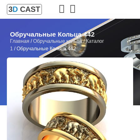
3
D
CAST
Обручальные Кольца 442
Главная
/
Обручальные кольца
/
Каталог
1
/ Обручальные Кольца 442