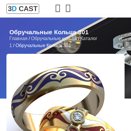
3
D
CAST
Обручальные Кольца 301
Главная
/
Обручальные кольца
/
Каталог
1
/ Обручальные Кольца 301