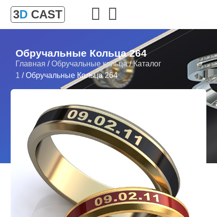
3
D
CAST
Обручальные Кольца 264
Главная
/
Обручальные кольца
/
Каталог
1
/ Обручальные Кольца 264