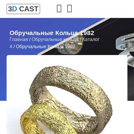
3
D
CAST
Обручальные Кольца 1982
Главная
/
Обручальные кольца
/
Каталог
4
/ Обручальные Кольца 1982