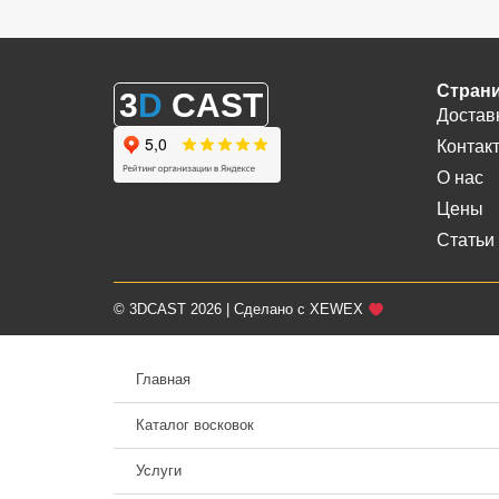
Стран
3
D
CAST
Достав
Контак
О нас
Цены
Статьи
© 3DCAST 2026 | Сделано с XEWEX
Главная
Каталог восковок
Услуги