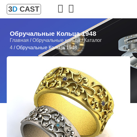
3
D
CAST
Обручальные Кольца 1948
Главная
/
Обручальные кольца
/
Каталог
4
/ Обручальные Кольца 1948