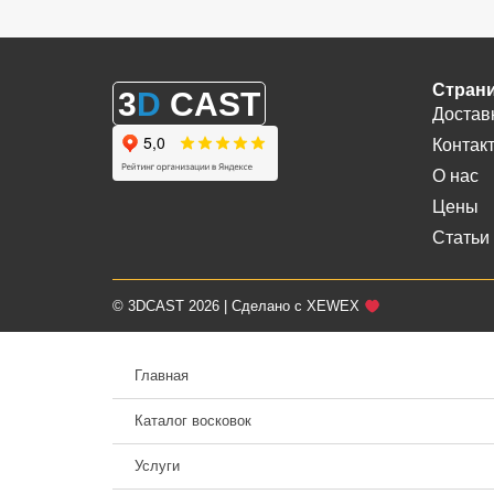
Стран
3
D
CAST
Достав
Контак
О нас
Цены
Статьи
© 3DCAST 2026 | Сделано с XEWEX
Главная
Каталог восковок
Услуги