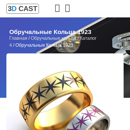
3
D
CAST
Обручальные Кольца 1923
Главная
/
Обручальные кольца
/
Каталог
4
/ Обручальные Кольца 1923