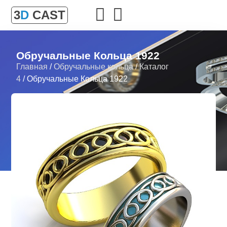
3
D
CAST
Обручальные Кольца 1922
Главная
/
Обручальные кольца
/
Каталог
4
/ Обручальные Кольца 1922