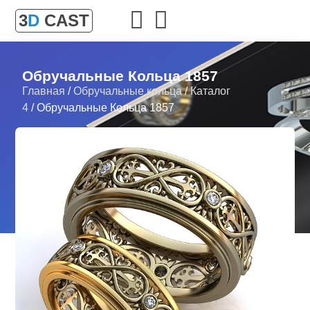
3
D
CAST
Обручальные Кольца 1857
Главная
/
Обручальные кольца
/
Каталог
4
/ Обручальные Кольца 1857