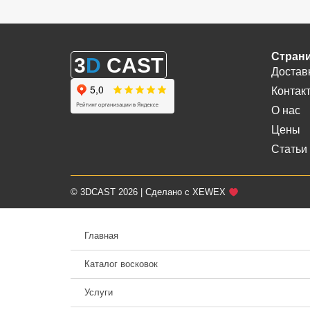
Стран
3
D
CAST
Достав
Контак
О нас
Цены
Статьи
© 3DCAST 2026 | Сделано с XEWEX
Главная
Каталог восковок
Услуги