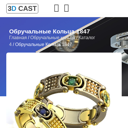
3
D
CAST
Обручальные Кольца 1847
Главная
/
Обручальные кольца
/
Каталог
4
/ Обручальные Кольца 1847