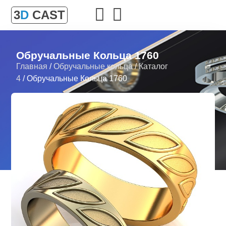
3
D
CAST
Обручальные Кольца 1760
Главная
/
Обручальные кольца
/
Каталог
4
/ Обручальные Кольца 1760