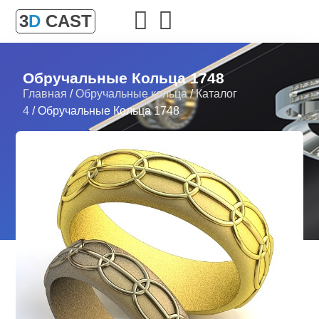
3
D
CAST
Обручальные Кольца 1748
Главная
/
Обручальные кольца
/
Каталог
4
/ Обручальные Кольца 1748